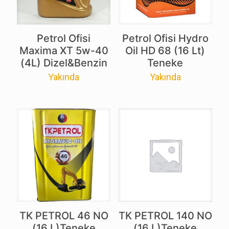
Petrol Ofisi
Petrol Ofisi Hydro
Maxima XT 5w-40
Oil HD 68 (16 Lt)
(4L) Dizel&Benzin
Teneke
Yakında
Yakında
TK PETROL 46 NO
TK PETROL 140 NO
(16 L)Teneke
(16 L)Teneke