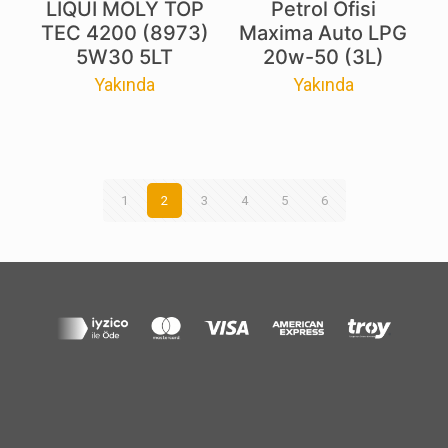
LIQUI MOLY TOP
Petrol Ofisi
TEC 4200 (8973)
Maxima Auto LPG
5W30 5LT
20w-50 (3L)
Yakında
Yakında
1
2
3
4
5
6