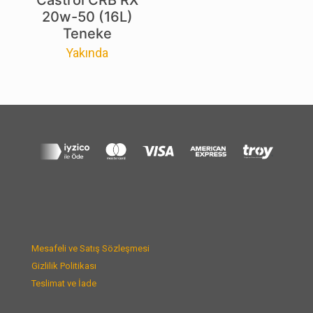
Castrol CRB RX
20w-50 (16L)
Teneke
Yakında
Mesafeli ve Satış Sözleşmesi
Gizlilik Politikası
Teslimat ve İade