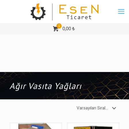
0
0,00 ₺
Ağır Vasıta Yağları