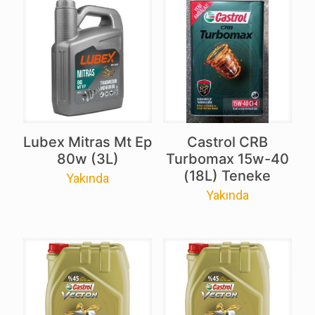
Lubex Mitras Mt Ep
Castrol CRB
80w (3L)
Turbomax 15w-40
(18L) Teneke
Yakında
Yakında