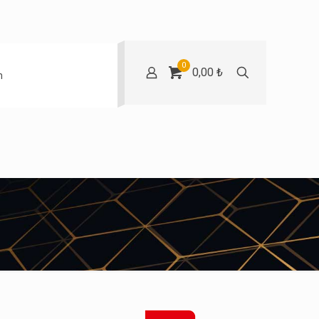
0
0,00 ₺
m