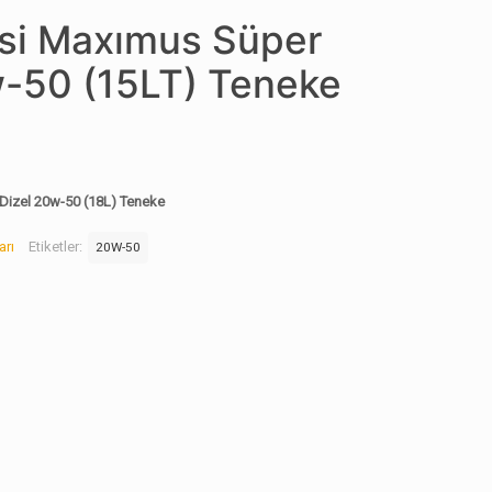
isi Maxımus Süper
w-50 (15LT) Teneke
 Dizel 20w-50 (18L) Teneke
arı
Etiketler:
20W-50