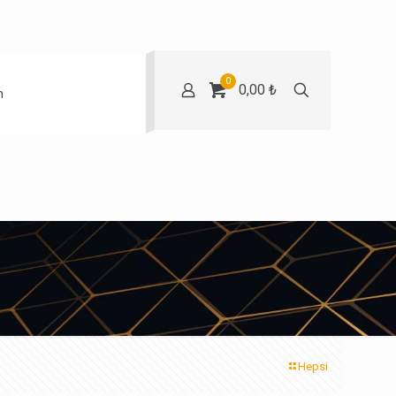
0
0,00 ₺
m
Hepsi