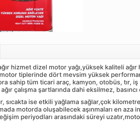
hizmet dizel motor yağı,yüksek kaliteli ağır h
l motor tiplerinde dört mevsim yüksek performan
a sahip tüm ticari araç, kamyon, otobüs, tır, iş
En ağır çalışma şartlarında dahi eksilmez, basın
sıcakta ise etkili yağlama sağlar,çok kilometre
ışmada motorda oluşabilecek aşınmaları en aza i
ağ değişim periyodları arasındaki süreyi uzatır,mo