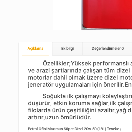
Açıklama
Ek bilgi
Değerlendirmeler
0
Özellikler;Yüksek performanslı ağır 
ve arazi şartlarında çalışan tüm dize
motorlar dahil olmak üzere dizel motor
jeneratör uygulamaları için önerilir.
Soğukta ilk çalışmayı kolaylaştırır, 
düşürür, etkin koruma sağlar,ilk çal
filolarda ürün çeşitliliğini azaltır,y
artırır,uzun ömürlüdür.
Petrol Ofisi Maxımus Süper Dizel 20w-50 (18L) Teneke ;