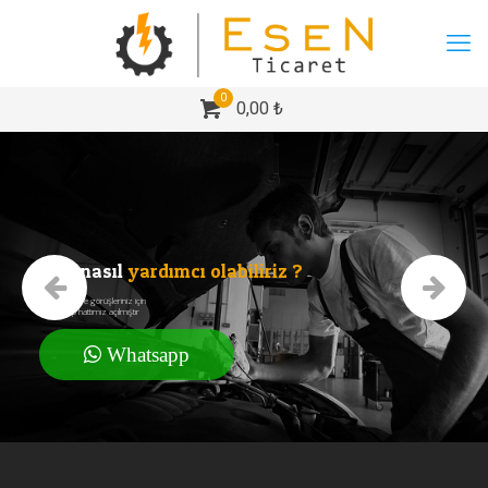
0
0,00 ₺
Size nasıl
yardımcı olabiliriz ?
Tüm soru ve görüşleriniz için
whatsapp hattımız açılmıştır
Whatsapp