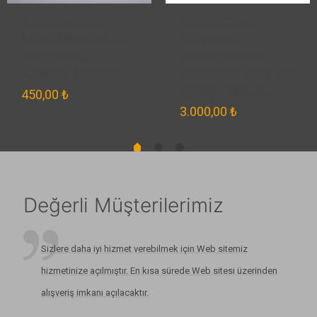
444 Classic
Petrol Ofisi
Motor Koruyucu
Maxitrak
Sürtünme
Transmisyon
Azaltıcı (800ML)
300 SAE 10W-30
(15Kg) Teneke
450,00
₺
3.000,00
₺
Değerli Müşterilerimiz
Sizlere daha iyi hizmet verebilmek için Web sitemiz
hizmetinize açılmıştır. En kısa sürede Web sitesi üzerinden
alışveriş imkanı açılacaktır.