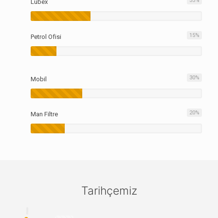
35
%
Lubex
15
%
Petrol Ofisi
30
%
Mobil
20
%
Man Filtre
Tarihçemiz