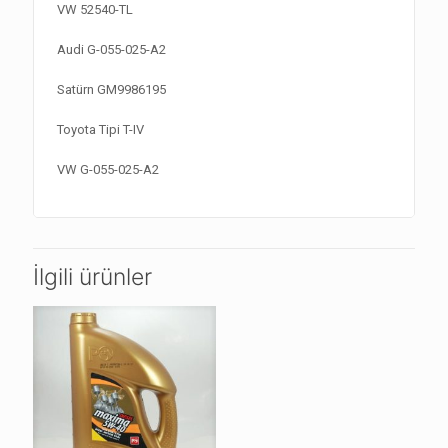
VW 52540-TL
Audi G-055-025-A2
Satürn GM9986195
Toyota Tipi T-IV
VW G-055-025-A2
İlgili ürünler