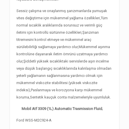
Sessiz çalışma ve onaylanmış şanzımanlarda yumuşak
vites değiştirme için mükemmel yağlama özellikleri,Tüm
normal sıcaklık aralıklarında sorunsuz ve verimli güç
iletimi için kontrollü sürtünme özellikleri,Şanzıman
titremesini kontrol etmeye ve mükemmel araç
sürülebilirliği sağlamaya yardımcı olur,Mükemmel aşınma
kontrolüne dayanarak iletim ömrünü uzatmaya yardımcı
olur,Şiddetli yüksek sıcaklıktaki servislerde aşırı incelme
veya düşük başlangıç ​​sıcaklıklarında kalınlaşma olmadan
yeterli yağlamanın sağlanmasına yardımcı olmak için
mükemmel viskozite stabilitesi (yüksek viskozite
indeksi),Paslanmaya ve korozyona karşı mükemmel
koruma,Sentetik kauçuk conta malzemeleriyle uyumluluk.
Mobil Atf 3309 (1L) Automatic Trasmission Fluid;
Ford WSS-M2C924-A