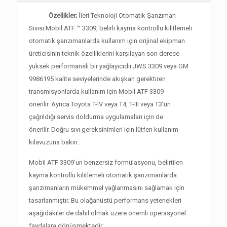
Özellikler;
İleri Teknoloji Otomatik Şanzıman
Sıvısı.Mobil ATF ™ 3309, belirli kayma kontrollü kilitlemeli
otomatik şanzımanlarda kullanım için orijinal ekipman
üreticisinin teknik özelliklerini karşılayan son derece
yüksek performanslı bir yağlayıcıdır.
JWS 3309 veya GM
9986195 kalite seviyelerinde akışkan gerektiren
transmisyonlarda kullanım için Mobil ATF 3309
önerilir.
Ayrıca Toyota T-IV veya T4, T-III veya T3’ün
çağrıldığı servis doldurma uygulamaları için de
önerilir.
Doğru sıvı gereksinimleri için lütfen kullanım
kılavuzuna bakın.
Mobil ATF 3309’un benzersiz formülasyonu, belirtilen
kayma kontrollü kilitlemeli otomatik şanzımanlarda
şanzımanların mükemmel yağlanmasını sağlamak için
tasarlanmıştır.
Bu olağanüstü performans yetenekleri
aşağıdakiler de dahil olmak üzere önemli operasyonel
faydalara dönüşmektedir: