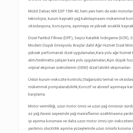
Mobil Delvac MX ESP 15W-40, hem yeni hem de eski motorlarda
teknolojisi, kurum kaynaklı yağ kalınlaşmasını mükemmel kontr
oksidasyona, korozyona, aşınmaya ve yüksek sıcaklık kaynaklı
Dizel Partikül Filtresi (DPF), Seçici Katalitik İndirgeme (SCR
Modern Düşük Emisyonlu Araçlar dahil Ağır Hizmet Dizel Motorla
yüksek performanslı dizel uygulamaları,Kara yolu ağır hizmet ta
alım/teslimatta çalışan kara yolu uygulamaları,Aşırı düşük hız/
orijinal ekipman üreticilerinin (OEM) dizel tahrikli ekipmanları.
Üstün kurum-viskozite kontrolü,Olağanüstü termal ve oksidasy
mükemmel pompalanabilirlik,Korozif ve abresif aşınmaya karşı
karşılama.
Motor verimliliği, uzun motor ömrü ve uzun yağ ömrünün sürdü
az yağ ilavesi sayesinde yağ masraflarının azaltılmasına yardı
iyi aşınma koruması ve daha uzun motor ömrü için viskozitenin 
yardımcı olur,Kritik aşınma yüzeylerinde uzun ömürlü koruma s