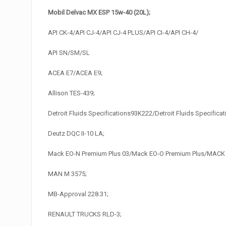
Mobil Delvac MX ESP 15w-40 (20L);
API CK-4/API CJ-4/API CJ-4 PLUS/API CI-4/API CH-4/
API SN/SM/SL
ACEA E7/ACEA E9;
Allison TES-439;
Detroit Fluids Specifications93K222/Detroit Fluids Specifica
Deutz DQC II-10 LA;
Mack EO-N Premium Plus 03/Mack EO-O Premium Plus/MACK 
MAN M 3575;
MB-Approval 228.31;
RENAULT TRUCKS RLD-3;