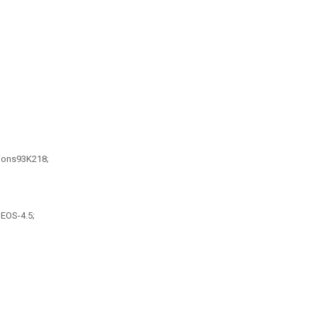
tions93K218;
EOS-4.5;