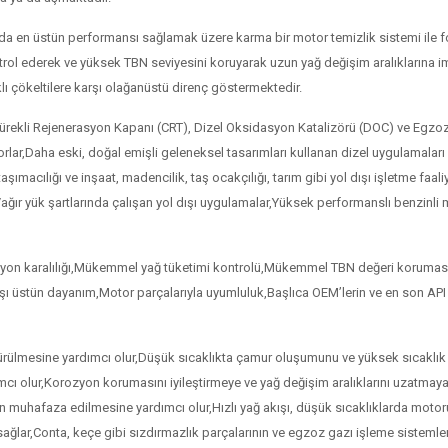
 en üstün performansı sağlamak üzere karma bir motor temizlik sistemi ile fo
ol ederek ve yüksek TBN seviyesini koruyarak uzun yağ değişim aralıklarına imk
 çökeltilere karşı olağanüstü direnç göstermektedir.
), Sürekli Rejenerasyon Kapanı (CRT), Dizel Oksidasyon Katalizörü (DOC) ve Egzo
r,Daha eski, doğal emişli geleneksel tasarımları kullanan dizel uygulamaları v
şımacılığı ve inşaat, madencilik, taş ocakçılığı, tarım gibi yol dışı işletme fa
ağır yük şartlarında çalışan yol dışı uygulamalar,Yüksek performanslı benzinli mo
on karalılığı,Mükemmel yağ tüketimi kontrolü,Mükemmel TBN değeri koruması,Vi
 üstün dayanım,Motor parçalarıyla uyumluluk,Başlıca OEM’lerin ve en son API b
rülmesine yardımcı olur,Düşük sıcaklıkta çamur oluşumunu ve yüksek sıcaklık ç
mcı olur,Korozyon korumasını iyileştirmeye ve yağ değişim aralıklarını uzatmaya
muhafaza edilmesine yardımcı olur,Hızlı yağ akışı, düşük sıcaklıklarda motorun 
ağlar,Conta, keçe gibi sızdırmazlık parçalarının ve egzoz gazı işleme sistemle