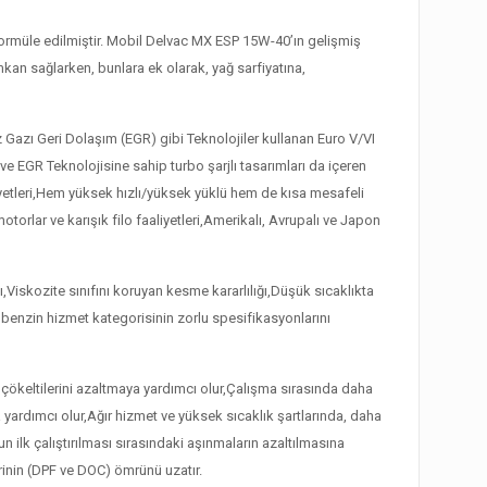
rmüle edilmiştir. Mobil Delvac MX ESP 15W-40’ın gelişmiş
an sağlarken, bunlara ek olarak, yağ sarfiyatına,
z Gazı Geri Dolaşım (EGR) gibi Teknolojiler kullanan Euro V/VI
e EGR Teknolojisine sahip turbo şarjlı tasarımları da içeren
aliyetleri,Hem yüksek hızlı/yüksek yüklü hem de kısa mesafeli
torlar ve karışık filo faaliyetleri,Amerikalı, Avrupalı ve Japon
skozite sınıfını koruyan kesme kararlılığı,Düşük sıcaklıkta
enzin hizmet kategorisinin zorlu spesifikasyonlarını
ökeltilerini azaltmaya yardımcı olur,Çalışma sırasında daha
 yardımcı olur,Ağır hizmet ve yüksek sıcaklık şartlarında, daha
ilk çalıştırılması sırasındaki aşınmaların azaltılmasına
rinin (DPF ve DOC) ömrünü uzatır.