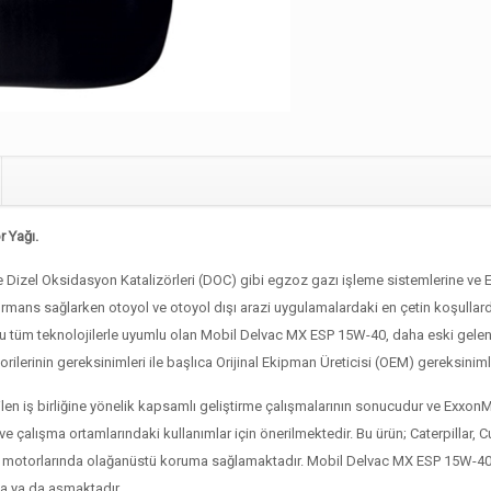
 Yağı.
 ve Dizel Oksidasyon Katalizörleri (DOC) gibi egzoz gazı işleme sistemlerine 
rmans sağlarken otoyol ve otoyol dışı arazi uygulamalardaki en çetin koşull
ru tüm teknolojilerle uyumlu olan Mobil Delvac MX ESP 15W-40, daha eski gel
rilerinin gereksinimleri ile başlıca Orijinal Ekipman Üreticisi (OEM) gereksinim
en iş birliğine yönelik kapsamlı geliştirme çalışmalarının sonucudur ve ExxonMob
ve çalışma ortamlarındaki kullanımlar için önerilmektedir. Bu ürün; Caterpilla
dizel motorlarında olağanüstü koruma sağlamaktadır. Mobil Delvac MX ESP 15W-40,
ta ya da aşmaktadır.