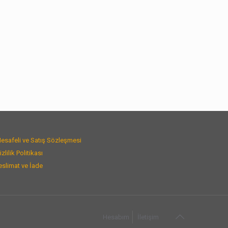
esafeli ve Satış Sözleşmesi
izlilik Politikası
eslimat ve İade
Hesabım
İletişim