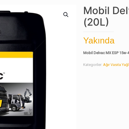
Mobil De
(20L)
Yakında
Mobil Delvac MX ESP 15w-4
Kategoriler:
Ağır Vasıta Yağl