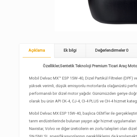
Açıklama
Ek bilgi
Değerlendirmeler
0
Özellikler;Sentetik Teknoloji Premium Ticari Araç Motor
Mobil Delvac MX™ ESP 15W-40, Dizel Partikül Filtreleri (DPF)
yüksek verimli, düşük emisyonlu motorlarda olağanüstü perfo
performanslı bir dizel motor yağıdır. Günümüzden geriye doğ
olarak bu ürün API CK-4, CJ-4, CI-4 PLUS ve CH-4 hizmet katego
Mobil Delvac MX ESP 15W-40, başlıca OEM’ler ile gerçekleştiril
tarım endüstrilerinde bulunan yaygın ağır hizmet uygulamaları 
Navistar, Volvo ve diğer üreticilerin en zorlu talepleri olan 
SN/SM/ SL spesifikasyonlarının gerekliliklerini de karşılamak