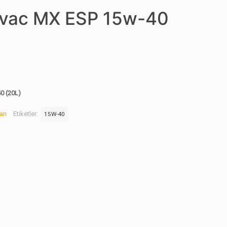
lvac MX ESP 15w-40
0 (20L)
arı
Etiketler:
15W-40