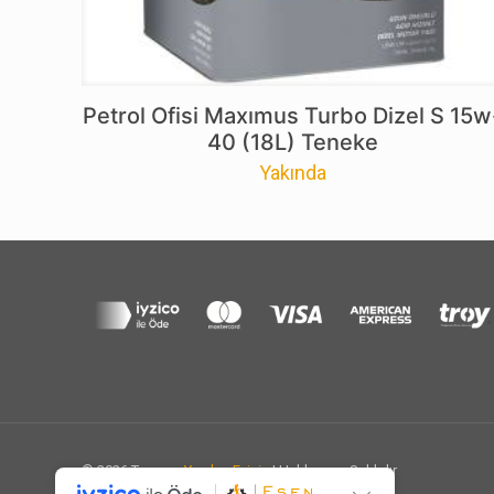
Petrol Ofisi Maxımus Turbo Dizel S 15w
40 (18L) Teneke
Yakında
© 2026 Tasarım
Yazılım Eviniz
| Haklarımız Saklıdır