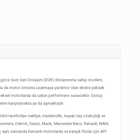
ve Egzoz Gazı Geri Dolaşım (EGR) donanımına sahip modern,
arda da motor ömrünü uzatmaya yardımcı olan ekstra yüksek
eneksel motorlarda da üstün performans sunacaktır. Sonuç
lerini karşılamakta ya da aşmaktadır.
il tarafından nakliye, madencilik, inşaat, taş ocakçılığı ve
r, Cummins, Detroit, Deutz, Mack, Mercedes Benz, Renault, MAN,
 aynı zamanda benzinli motorlarda ve karışık filolar için API