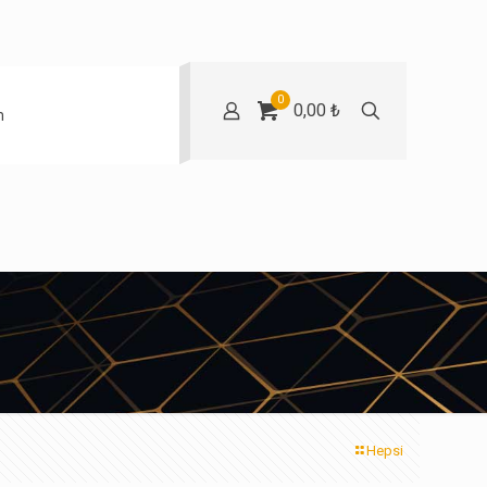
0
0,00 ₺
m
Hepsi