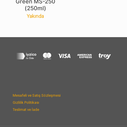
Green MS-250
(250ml)
Yakında
Mesafeli ve Satış Sözleşmesi
Gizlilik Politikası
Teslimat ve İade