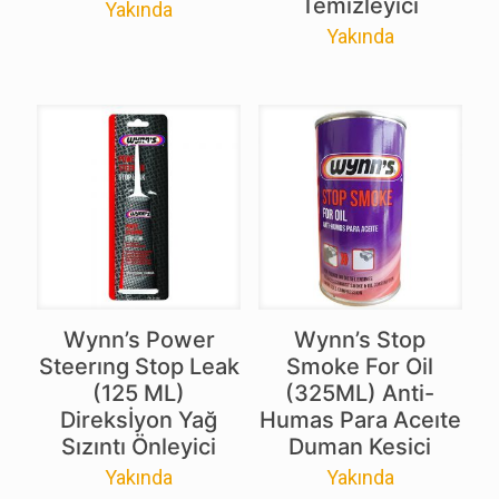
Temizleyici
Yakında
Yakında
Wynn’s Power
Wynn’s Stop
Steerıng Stop Leak
Smoke For Oil
(125 ML)
(325ML) Anti-
Direksİyon Yağ
Humas Para Aceıte
Sızıntı Önleyici
Duman Kesici
Yakında
Yakında