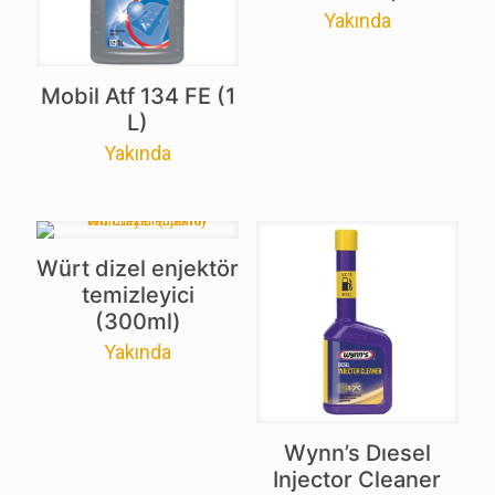
Yakında
Mobil Atf 134 FE (1
L)
Yakında
Würt dizel enjektör
temizleyici
(300ml)
Yakında
Wynn’s Dıesel
Injector Cleaner