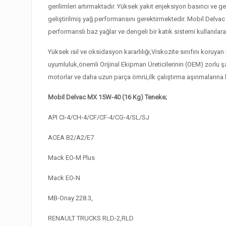
gerilimleri artırmaktadır. Yüksek yakıt enjeksiyon basıncı ve g
geliştirilmiş yağ performansını gerektirmektedir. Mobil Del
performanslı baz yağlar ve dengeli bir katık sistemi kullanılara
Yüksek ısıl ve oksidasyon kararlılığı,Viskozite sınıfını koruya
uyumluluk,önemli Orijinal Ekipman Üreticilerinin (OEM) zorlu ş
motorlar ve daha uzun parça ömrü,ilk çalıştırma aşınmalarına
Mobil Delvac MX 15W-40 (16 Kg) Teneke;
API CI-4/CH-4/CF/CF-4/CG-4/SL/SJ
ACEA B2/A2/E7
Mack EO-M Plus
Mack EO-N
MB-Onay 228.3,
RENAULT TRUCKS RLD-2,RLD