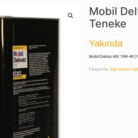
Mobil De
Teneke
Yakında
Mobil Delvac MX 15W-40 (16
Kategoriler:
Ağır Vasıta Yağl