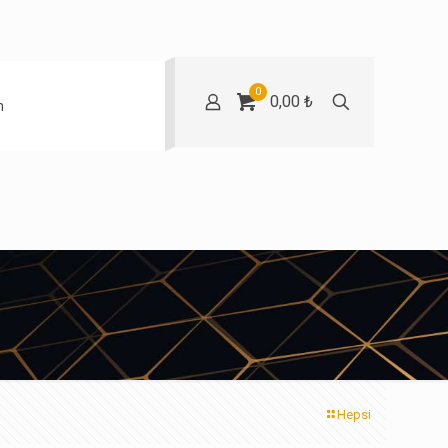
0
0,00 ₺
m
Hepsi