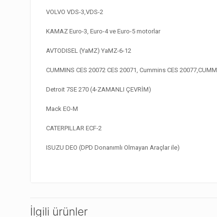
VOLVO VDS-3,VDS-2
KAMAZ Euro-3, Euro-4 ve Euro-5 motorlar
AVTODISEL (YaMZ) YaMZ-6-12
CUMMINS CES 20072 CES 20071, Cummins CES 20077,CUMM
Detroit 7SE 270 (4-ZAMANLI ÇEVRİM)
Mack EO-M
CATERPILLAR ECF-2
ISUZU DEO (DPD Donanımlı Olmayan Araçlar ile)
İlgili ürünler