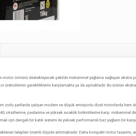
 motor ömrünü destekleyecek şekilde mükemmel yağlama sağlayan ekstra yükse
or üreticilerinin gerekliliklerini karşılamakta ya da aşmaktadır. Bu ürünün ekstr
hem zorlu şartlarda çalışan modern ve düşük emisyonlu dizel motorlarda hem de
0; oksitlenme, paslanma ve yüksek sıcaklık birikintilerine karşı mükemmel dire
çin dengeli bir katık sistemi ile yüksek performanslı baz yağların bir karışımı
lenen talepleri önemli ölçüde artırmaktadır. Daha kompakt motor tasarımı, ara