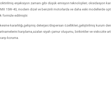
eciktirilmiş enjeksiyon zamanı gibi düşük emisyon teknolojileri; oksidasyon karar
vac MX 15W-40, modern dizel ve benzinli motorlarda ve daha eski modellerde o
k formüle edilmiştir.
n kesme kararlılığı,gelişmiş deterjan/dispersan özellikleri,geliştirilmiş kurum 
artnamelerini karşılama,azalan siyah çamur oluşumu, birikintiler ve viskozite a
 karşı koruma.