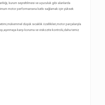
lılığı, kurum seyreltilmesi ve uçuculuk gibi alanlarda
ptimum motor performansına katkı sağlamak için yüksek
denetimi,mükemmel düşük sıcaklık özellikleri,motor parçalarıyla
rtışı,aşınmaya karşı koruma ve viskozite kontrolü,daha temiz