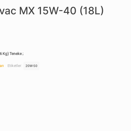
lvac MX 15W-40 (18L)
 Kg) Teneke ;
arı
Etiketler:
20W-50