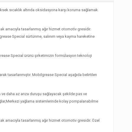
 yüksek sıcaklık altında oksidasyona karşı koruma sağlamak
ak amacıyla tasarlanmış ağır hizmet otomotiv gresidir.
Mobilgrease Special sürtünme, salınım veya kayma hareketine
ease Special ürünü şirketimizin formülasyon teknoloji
arak tasarlanmıştır. Mobilgrease Special aşağıda belirtilen
ım ve daha az arıza duruşu sağlayacak şekilde pas ve
sağlar,Merkezi yağlama sistemlerinde kolay pompalanabilme
ak amacıyla tasarlanmış ağır hizmet otomotiv gresidir. Özel