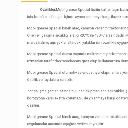
Özellikler;
Mobilgrease Special üstün kaliteli aşırı ba
için formüle edilmiştir. İçinde ayrıca aşınmaya karşı ilave kor
Mobilgrease Special binek araç, kamyon ve tarım traktörlerind
Önerilen çalışma sıcaklığı aralığı -20ºC ile 130ºC arasındadır.
maruz kalmış ağır yükler altındaki yataklar için özellikle uygun
Mobilgrease Special dünya çapında mükemmel performansı ile 
uzmanları tarafından tasarlanmış gres olup kullanımı tüm dün
Mobilgrease Special otomotiv ve endüstriyel ekipmanlara yöneli
özellik ve faydalara sahiptir:
Zor çalışma şartları altında bulunan ekipmanların ağır yükler
korozyona karşı ekstra koruma,Su ile yıkanmaya karşı gösterd
özelliği.
Mobilgrease Special binek araç, kamyon ve tarım traktörlerind
uygulamalar arasında aşağıda verilenler yer alır: