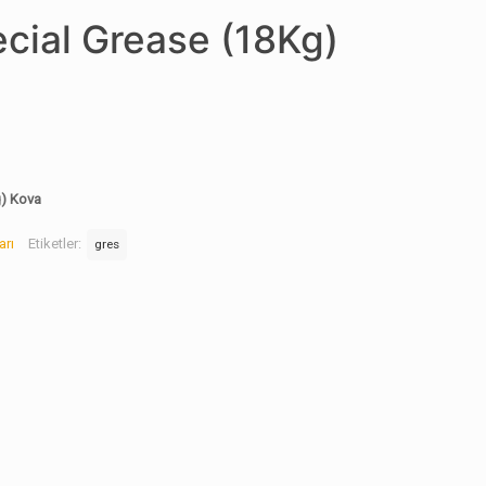
cial Grease (18Kg)
g) Kova
arı
Etiketler:
gres