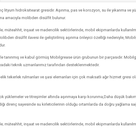
sınç lityum hidroksitearat gresidir. Aşınma, pas ve korozyon, su ile yıkanma ve
uma amacıyla molibden disülfit bulunur.
e; müteahhit, inşaat ve madencilik sektörlerinde, mobil ekipmanlarda kullanılm
 Molibden disülfit ilavesi ile geliştirilmiş aşınma önleyici özelliği nedeniyle, 
dur.
tanınmış ve kabul görmüş Mobilgrease ürün grubunun bir parçasıdır. Mobilgr
yadaki teknik uzmanlarımız tarafından desteklenmektedir.
k tekerlek rulmanları ve şasi elemanları için çok maksatlı ağır hizmet gresi ol
, şok yüklemeler ve titreşimler altında aşınmaya karşı korunma,Daha düşük bak
iği direnç sayesinde su kirleticilerinin olduğu ortamlarda da doğru yağlama 
e; müteahhit, inşaat ve madencilik sektörlerinde, mobil ekipmanlarda kullanılm