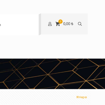
0
0,00 ₺
m
Hepsi