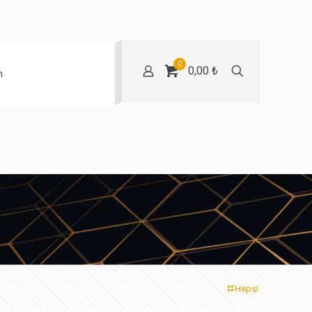
0
0,00 ₺
m
Hepsi