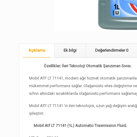
Açıklama
Ek bilgi
Değerlendirmeler
0
Özellikler;
İleri Teknoloji Otomatik Şanzıman Sıvısı.
Mobil ATF LT 71141, modern ağır hizmet otomatik şanzımanlarını
mükemmel performans sağlar. Olağanüstü vites değiştirme ve güç
sıfırın altındaki sıcaklıklarda olağanüstü performans sağlam
Mobil ATF LT 71141 ‘in ileri teknolojisi, uzun yağ değişim aralı
iyileştirir.
Mobil Atf LT 71141 (1L) Automatic Trasmission Fluid;