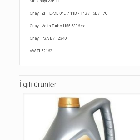
MB-Onayı 236.11
Onaylı ZF TE-ML 04D / 11B / 14B / 16L / 17C
Onaylı Voith Turbo H55.6336.xx
Onaylı PSA B71 2340
VW TL52162
İlgili ürünler