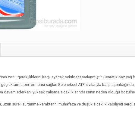
n zorlu gerekliliklerini karşılayacak şekilde tasarlanmıştır. Sentetik baz yağ b
 aktarma performansı sağlar. Geleneksel ATF sıvılarıyla karşılaştırıldığında, M
aya devam ederken, yüksek çalışma sıcaklıklarında ısının neden olduğu bozulm
ğı, uzun süreli sürtünme karakterini muhafaza ve düşük sıcaklık kabiliyeti sergile