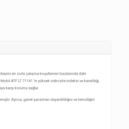
ileşimi en zorlu çalışma koşullarının bazılarında dahi
obil ATF LT 71141 ‘in yüksek viskozite indeksi ve kararlılığı,
aya karşı koruma sağlar.
miştir. Ayrıca, genel şanzıman dayanıklılığını ve temizliğini