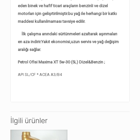
eden binek ve hafif ticari araçların benzinli ve dizel
motorları için gelişrtirilmiştir.bu yağ ile herhangi bir katkı
maddesi kullanılmaması tavsiye edilir.
İlk çalışma anındaki sürtünmeleri azaltarak aşınmaları
en aza indirir.Yakıt ekonomisi,uzun servis ve yağ değişim
aralığı sağlar.
Petrol Ofisi Maxima XT 5w-30 (5L) Dizel&Benzin ;
API SL/CF * ACEA A3/B4
İlgili ürünler