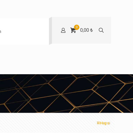
0
0,00 ₺
m
Hepsi