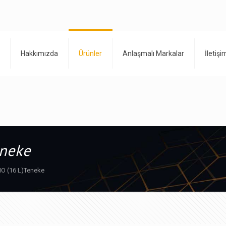
Hakkımızda
Ürünler
Anlaşmalı Markalar
İletişi
neke
O (16 L)Teneke