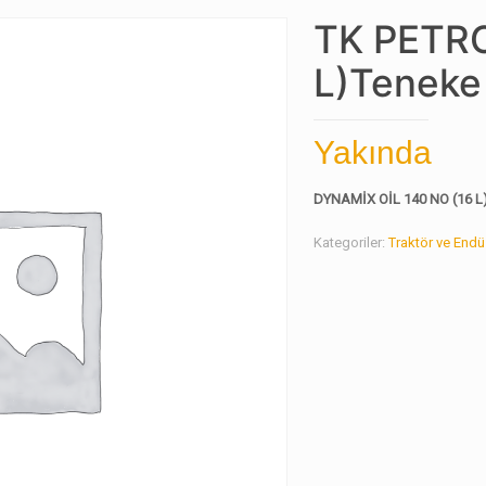
TK PETRO
L)Teneke
Yakında
DYNAMİX OİL 140 NO (16 L
Kategoriler:
Traktör ve Endüs