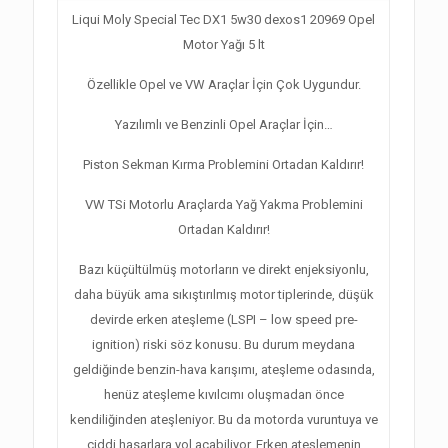
Liqui Moly Special Tec DX1 5w30 dexos1 20969 Opel
Motor Yağı 5 lt
Özellikle Opel ve VW Araçlar İçin Çok Uygundur.
Yazılımlı ve Benzinli Opel Araçlar İçin…
Piston Sekman Kırma Problemini Ortadan Kaldırır!
VW TSi Motorlu Araçlarda Yağ Yakma Problemini
Ortadan Kaldırır!
Bazı küçültülmüş motorların ve direkt enjeksiyonlu,
daha büyük ama sıkıştırılmış motor tiplerinde, düşük
devirde erken ateşleme (LSPI – low speed pre-
ignition) riski söz konusu. Bu durum meydana
geldiğinde benzin-hava karışımı, ateşleme odasında,
henüz ateşleme kıvılcımı oluşmadan önce
kendiliğinden ateşleniyor. Bu da motorda vuruntuya ve
ciddi hasarlara yol açabiliyor. Erken ateşlemenin