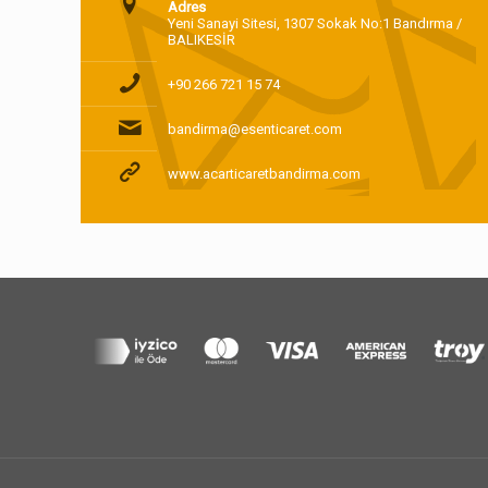
Adres
Yeni Sanayi Sitesi, 1307 Sokak No:1 Bandırma /
BALIKESİR
+90 266 721 15 74
bandirma@esenticaret.com
www.acarticaretbandirma.com