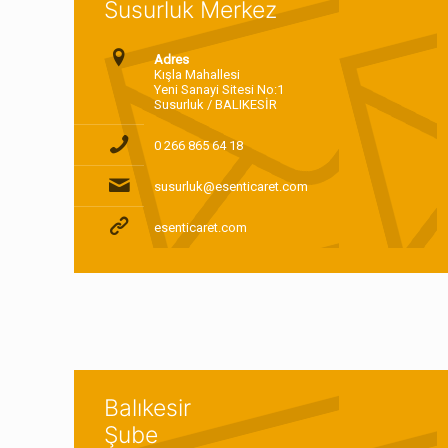
Susurluk Merkez
Adres
Kışla Mahallesi
Yeni Sanayi Sitesi No:1
Susurluk / BALIKESİR
0 266 865 64 18
susurluk@esenticaret.com
esenticaret.com
Balıkesir
Şube