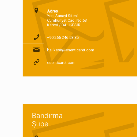
Adres
Yeni Sanayi Sitesi,
Cumhuriyet Cad. No:63
Karesi / BALIKESİR
+90 266 246 58 85
balikesir@esenticaret.com
esenticaret.com
Bandırma
Şube