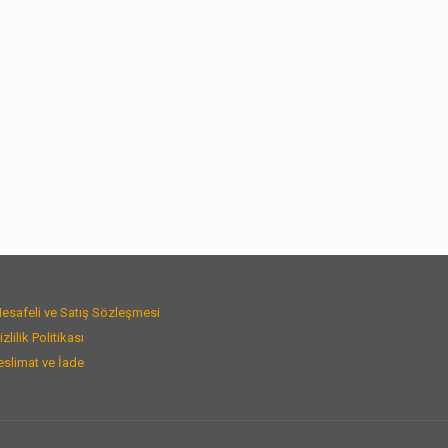
esafeli ve Satış Sözleşmesi
izlilik Politikası
eslimat ve İade