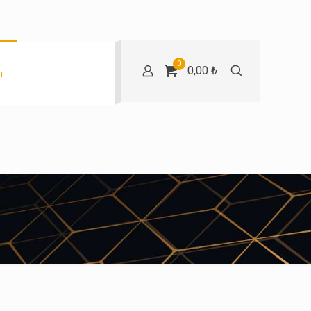
0
0,00 ₺
m