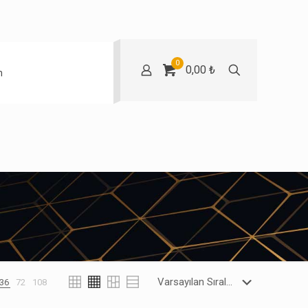
0
0,00 ₺
m
36
72
108