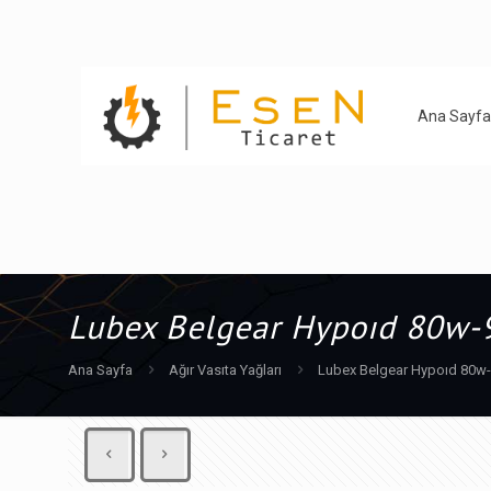
Ana Sayfa
Lubex Belgear Hypoıd 80w-9
Ana Sayfa
Ağır Vasıta Yağları
Lubex Belgear Hypoıd 80w-