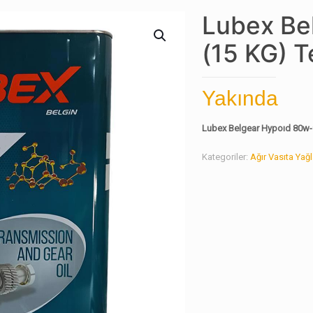
Lubex Be
(15 KG) 
Yakında
Lubex Belgear Hypoıd 80w-9
Kategoriler:
Ağır Vasıta Yağl