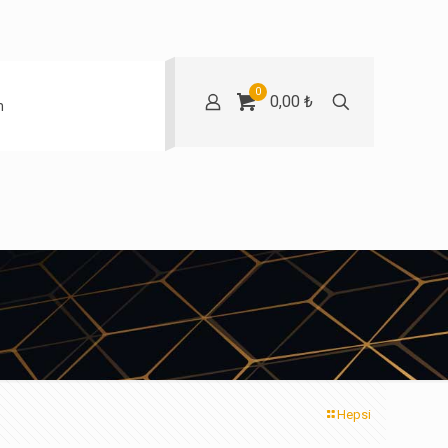
0
0,00 ₺
m
Hepsi