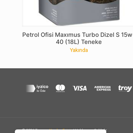
Petrol Ofisi Maxımus Turbo Dizel S 15w
40 (18L) Teneke
Yakında
© 2026 Tasarım
Yazılım Eviniz
| Haklarımız Saklıdır