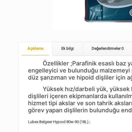
Açıklama
Ek bilgi
Değerlendirmeler
0
Özellikler ;Parafinik esaslı baz ya
engelleyici ve bulunduğu malzemeyi p
düz şanzıman ve hipoid dişliler için ağ
Yüksek hız/darbeli yük, yüksek hız/
dişlileri içeren ekipmanlarda kullanı
hizmet tipi akslar ve son tahrik akslar
görev yapan dişlilerin bulunduğu endüs
Lubex Belgear Hypoıd 80w-90 (18L) ;