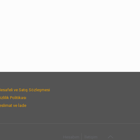
esafeli ve Satış Sözleşmesi
izlilik Politikası
eslimat ve İade
Hesabım
İletişim