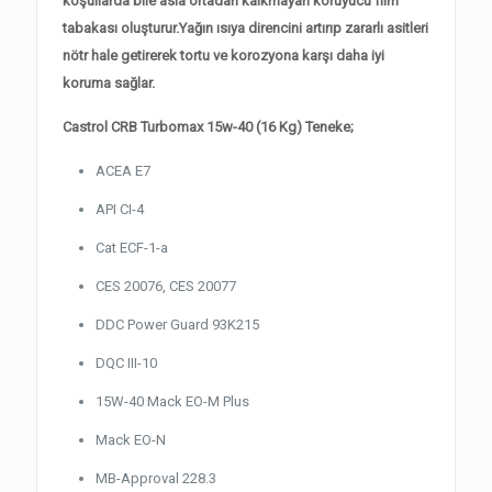
koşullarda bile asla ortadan kalkmayan koruyucu film
tabakası oluşturur.Yağın ısıya direncini artırıp zararlı asitleri
nötr hale getirerek tortu ve korozyona karşı daha iyi
koruma sağlar.
Castrol CRB Turbomax 15w-40 (16 Kg) Teneke;
ACEA E7
API CI-4
Cat ECF-1-a
CES 20076, CES 20077
DDC Power Guard 93K215
DQC III-10
15W-40 Mack EO-M Plus
Mack EO-N
MB-Approval 228.3