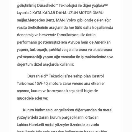
geliştirilmiş Durashield™ Teknolojisi ile diğer yağlara**
kıyasla 2 KATA KADAR DAHA UZUN MOTOR ÖMRÜ
sağlar.Mercedes Benz, MAN, Volvo gibi önde gelen ağır
vasıta üreticilerinin araçlarında her türlü saha koşullarında
denenmiş ve benzersiz formülasyonu ile üstün
performans göstermiştir.Hem Avrupa hem de Amerikan
yapımı, turboşarjlı, şehiriçi ve şehirlerarası ve
uluslararası
yol taşımacılığı yapan ağır vasıtalar ile iş makinelerinde ve
diğer tüm dizel araçlarda kullanılır.
Durashield™ Teknolojisi’ne sahip olan Castrol
Turbomax 15W-40, motora zarar verene ana etkenler
aşınma, kurum ve korozyona karşı aktif biçimde
mücadele eder ve;
Kurum birikmesini engellerken diğer yandan da metal
yüzeylerdeki zararlı kurum parçacıklarını ortadan
kaldırır.Hareketli metal yüzeyler üzerinde en zorlu