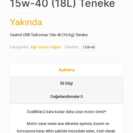
15w-40 (18L) Teneke
Yakında
Castrol CRB Turbomax 15w-40 (16 Kg) Teneke
Kategoriler:
Ağır Vasıta Yağları
Etiketler:
15W-40
Açıklama
Ek bilgi
Değerlendirmeler
0
Özellikler;2 kata kadar daha uzun motor ömrü*
Motor zarar veren ana etkenler aşınma, kurum ve
korozyona karşı etkin şekilde mücadele eden, özel olarak