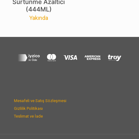
Sürtünme Azaltıcı
(444ML)
Yakında
Mesafeli ve Satış Sözleşmesi
Gizlilik Politikası
Teslimat ve İade