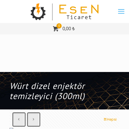
0
0,00 ₺
Würt dizel enjektör
temizleyici (300ml)
Hepsi