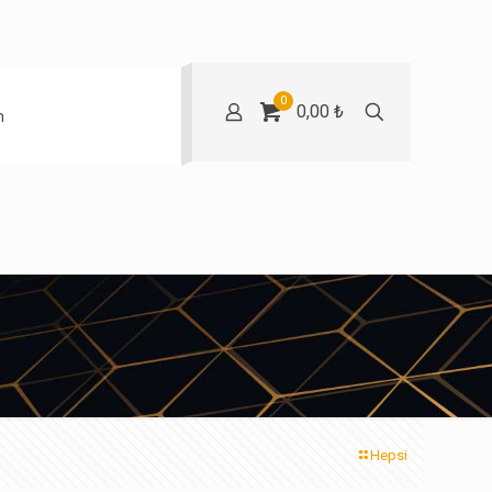
0
0,00 ₺
m
Hepsi