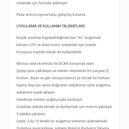
önlemek için formüle edilmiştir.
Pasa ve korozyona karşı gelişmiş koruma.
UYGULAMA VE KULLANIM TALİMATLARI;
Küçük sızıntılar kaydedildiğinde tüm “su” soğutmalı
benzin, LPG ve dizel motor sistemleri için önerilir.
Koruyucu madde olarak da kullanılabilir.
Motoru ısıtıcı kontrolü ile SICAK konumda ısıtın.
Şişeyi iyice çalkalayın ve sistem devresinin bir parçası (2
hortum: dışarı ve geri dönüyorsanız) ya da tek bir hortum
taşma deposu varsa doğrudan radyatörün içine soğutma
sistemine içerik ekleyin.
Gerekirse sistemi soğutucuyla doldurun.
Sızıntıları sirküle etmek ve durdurmak için motoru yaklaşık
5 dakika çalıştırın.
İçerik, 5 ila 12 litrelik bir soğutma sistemini işlemektedir.
Soğutma sıvısı kirliyse, sistemi Wynn’in Radyatör Yıkama