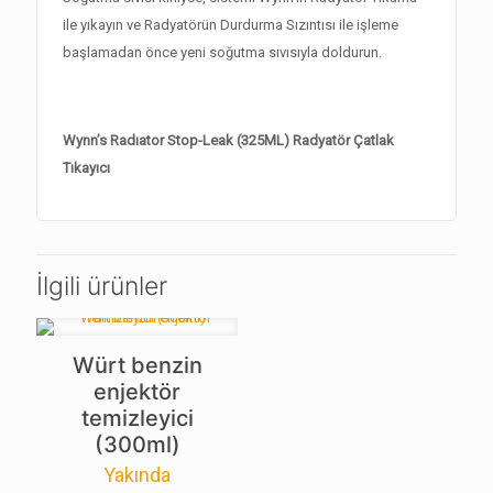
ile yıkayın ve Radyatörün Durdurma Sızıntısı ile işleme
başlamadan önce yeni soğutma sıvısıyla doldurun.
Wynn’s Radıator Stop-Leak (325ML) Radyatör Çatlak
Tıkayıcı
İlgili ürünler
Würt benzin
enjektör
temizleyici
(300ml)
Yakında