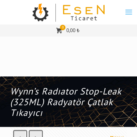
0
0,00 ₺
Wynn’s Radıator Stop-Leak
(325ML) Radyatör Çatlak
Tıkayıcı