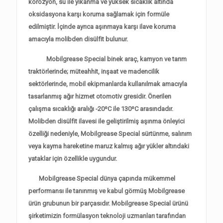
korozyon, su ile yıkanma ve yüksek sıcaklık altında
oksidasyona karşı koruma sağlamak için formüle
edilmiştir. İçinde ayrıca aşınmaya karşı ilave koruma
amacıyla molibden disülfit bulunur.
Mobilgrease Special binek araç, kamyon ve tarım
traktörlerinde; müteahhit, inşaat ve madencilik
sektörlerinde, mobil ekipmanlarda kullanılmak amacıyla
tasarlanmış ağır hizmet otomotiv gresidir. Önerilen
çalışma sıcaklığı aralığı -20ºC ile 130ºC arasındadır.
Molibden disülfit ilavesi ile geliştirilmiş aşınma önleyici
özelliği nedeniyle, Mobilgrease Special sürtünme, salınım
veya kayma hareketine maruz kalmış ağır yükler altındaki
yataklar için özellikle uygundur.
Mobilgrease Special dünya çapında mükemmel
performansı ile tanınmış ve kabul görmüş Mobilgrease
ürün grubunun bir parçasıdır. Mobilgrease Special ürünü
şirketimizin formülasyon teknoloji uzmanları tarafından