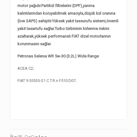
motor yağıdır.Partikül filtrelerini (DPF),yanma
kalıntılarından koruyabilmek amacıyla,düşük kül oranına
(low SAPS) sahiptir.Yüksek yakıt tassurufu sistemi,önemli
yakıt tasarrufu sağlar.Turbo türbininin kirlenme riskini
azaltarak,yüksek performanslı FIAT dizel motorlarının
korunmasını sağlar.
Petronas Selenıa WR 5w-30 (3.2L) Wide Range
ACEA C2;
FIAT 9.55535-S1 C.T.R.n F510.D07;