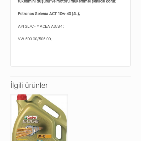
tüketimini düşürür ve motoru mükemmel şekilde korur.
Petronas Selenıa ACT 10w-40 (4L);
API SL/CF * ACEA A3/B4 ;
VW 500.00/505.00 ;
İlgili ürünler