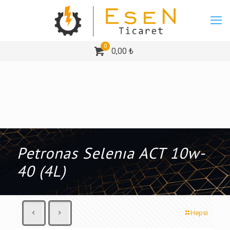
0
0,00 ₺
Petronas Selenıa ACT 10w-
40 (4L)
Hepsi