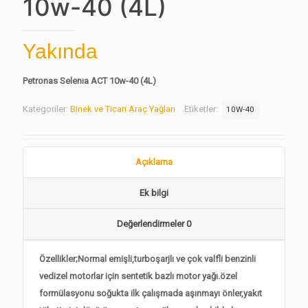
10w-40 (4L)
Yakında
Petronas Selenıa ACT 10w-40 (4L)
Kategoriler:
Binek ve Ticari Araç Yağları
Etiketler:
10W-40
Açıklama
Ek bilgi
Değerlendirmeler
0
Özellikler;Normal emişli,turboşarjlı ve çok valfli benzinli
vedizel motorlar için sentetik bazlı motor yağı.özel
formülasyonu soğukta ilk çalışmada aşınmayı önler,yakıt