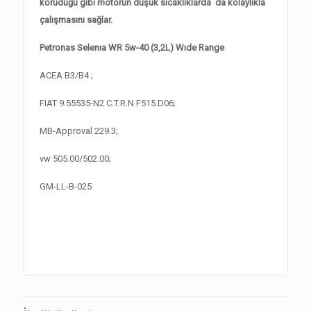
koruduğu gibi motorun düşük sıcaklıklarda da kolaylıkla
çalışmasını sağlar.
Petronas Selenıa WR 5w-40 (3,2L) Wıde Range
ACEA B3/B4 ;
FIAT 9.55535-N2 C.T.R.N F515.D06;
MB-Approval 229.3;
vw 505.00/502.00;
GM-LL-B-025