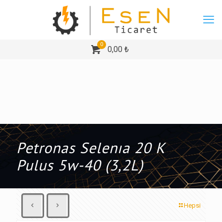
0
0,00 ₺
Petronas Selenıa 20 K
Pulus 5w-40 (3,2L)
Hepsi