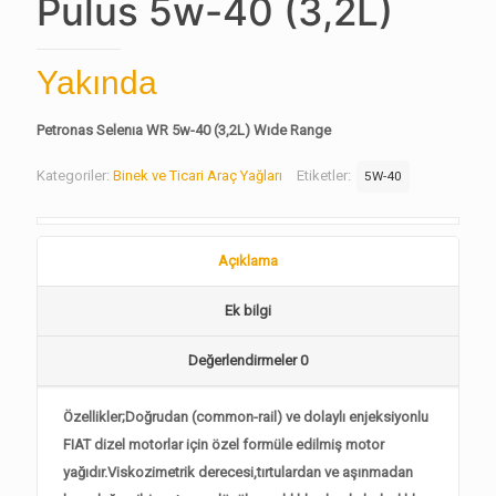
Pulus 5w-40 (3,2L)
Yakında
Petronas Selenıa WR 5w-40 (3,2L) Wıde Range
Kategoriler:
Binek ve Ticari Araç Yağları
Etiketler:
5W-40
Açıklama
Ek bilgi
Değerlendirmeler
0
Özellikler;Doğrudan (common-rail) ve dolaylı enjeksiyonlu
FIAT dizel motorlar için özel formüle edilmiş motor
yağıdır.Viskozimetrik derecesi,tırtulardan ve aşınmadan