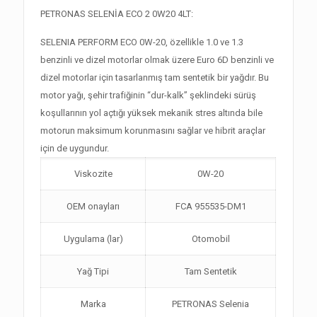
PETRONAS SELENİA ECO 2 0W20 4LT:
SELENIA PERFORM ECO 0W-20, özellikle 1.0 ve 1.3
benzinli ve dizel motorlar olmak üzere Euro 6D benzinli ve
dizel motorlar için tasarlanmış tam sentetik bir yağdır. Bu
motor yağı, şehir trafiğinin “dur-kalk” şeklindeki sürüş
koşullarının yol açtığı yüksek mekanik stres altında bile
motorun maksimum korunmasını sağlar ve hibrit araçlar
için de uygundur.
Viskozite
0W-20
OEM onayları
FCA 955535-DM1
Uygulama (lar)
Otomobil
Yağ Tipi
Tam Sentetik
Marka
PETRONAS Selenia