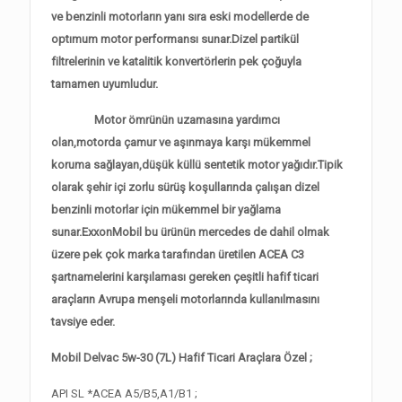
ve benzinli motorların yanı sıra eski modellerde de
optımum motor performansı sunar.Dizel partikül
filtrelerinin ve katalitik konvertörlerin pek çoğuyla
tamamen uyumludur.
Motor ömrünün uzamasına yardımcı
olan,motorda çamur ve aşınmaya karşı mükemmel
koruma sağlayan,düşük küllü sentetik motor yağıdır.Tipik
olarak şehir içi zorlu sürüş koşullarında çalışan dizel
benzinli motorlar için mükemmel bir yağlama
sunar.ExxonMobil bu ürünün mercedes de dahil olmak
üzere pek çok marka tarafından üretilen ACEA C3
şartnamelerini karşılaması gereken çeşitli hafif ticari
araçların Avrupa menşeli motorlarında kullanılmasını
tavsiye eder.
Mobil Delvac 5w-30 (7L) Hafif Ticari Araçlara Özel ;
API SL *ACEA A5/B5,A1/B1 ;