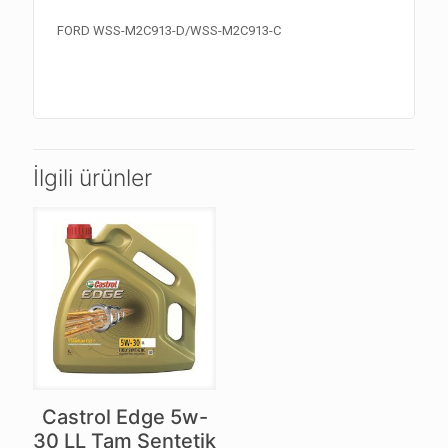
FORD WSS-M2C913-D/WSS-M2C913-C
İlgili ürünler
Castrol Edge 5w-
30 LL Tam Sentetik