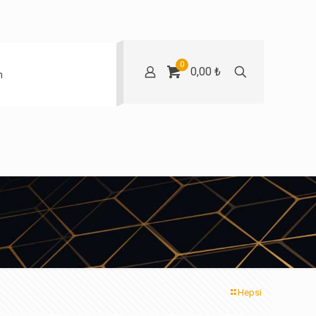
0
0,00 ₺
m
Hepsi