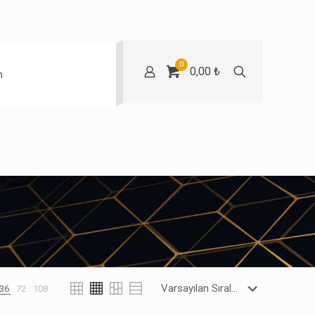
0
0,00 ₺
m
36
72
108