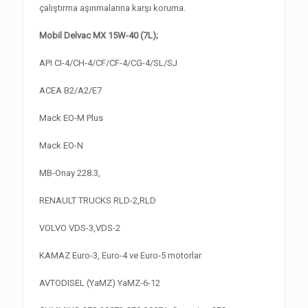
çalıştırma aşınmalarına karşı koruma.
Mobil Delvac MX 15W-40 (7L);
API CI-4/CH-4/CF/CF-4/CG-4/SL/SJ
ACEA B2/A2/E7
Mack EO-M Plus
Mack EO-N
MB-Onay 228.3,
RENAULT TRUCKS RLD-2,RLD
VOLVO VDS-3,VDS-2
KAMAZ Euro-3, Euro-4 ve Euro-5 motorlar
AVTODISEL (YaMZ) YaMZ-6-12