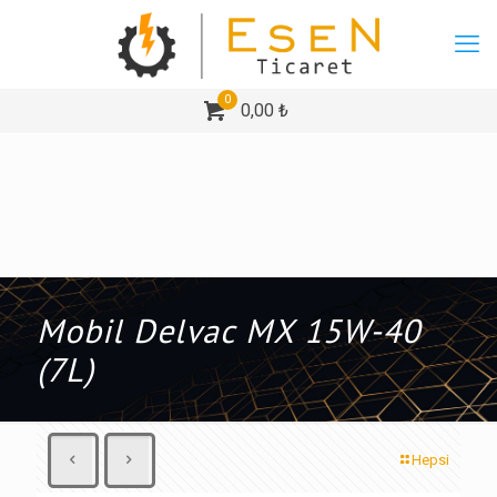
0
0,00 ₺
Mobil Delvac MX 15W-40
(7L)
Hepsi