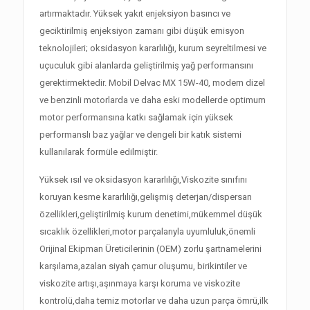
artırmaktadır. Yüksek yakıt enjeksiyon basıncı ve
geciktirilmiş enjeksiyon zamanı gibi düşük emisyon
teknolojileri; oksidasyon kararlılığı, kurum seyreltilmesi ve
uçuculuk gibi alanlarda geliştirilmiş yağ performansını
gerektirmektedir. Mobil Delvac MX 15W-40, modern dizel
ve benzinli motorlarda ve daha eski modellerde optimum
motor performansına katkı sağlamak için yüksek
performanslı baz yağlar ve dengeli bir katık sistemi
kullanılarak formüle edilmiştir.
Yüksek ısıl ve oksidasyon kararlılığı,Viskozite sınıfını
koruyan kesme kararlılığı,gelişmiş deterjan/dispersan
özellikleri,geliştirilmiş kurum denetimi,mükemmel düşük
sıcaklık özellikleri,motor parçalarıyla uyumluluk,önemli
Orijinal Ekipman Üreticilerinin (OEM) zorlu şartnamelerini
karşılama,azalan siyah çamur oluşumu, birikintiler ve
viskozite artışı,aşınmaya karşı koruma ve viskozite
kontrolü,daha temiz motorlar ve daha uzun parça ömrü,ilk