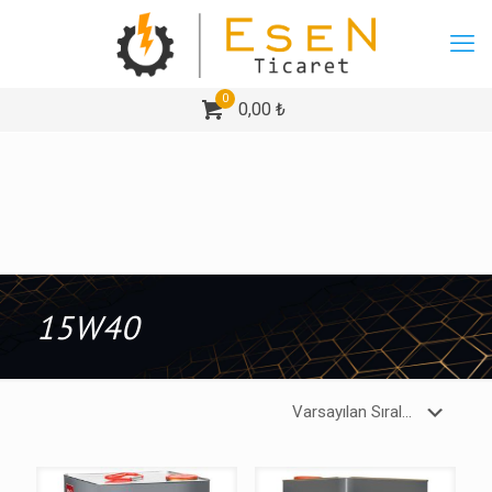
0
0,00 ₺
15W40