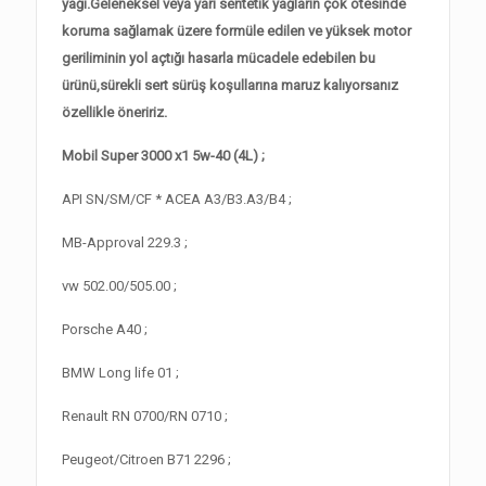
yağı.Geleneksel veya yarı sentetik yağların çok ötesinde
koruma sağlamak üzere formüle edilen ve yüksek motor
geriliminin yol açtığı hasarla mücadele edebilen bu
ürünü,sürekli sert sürüş koşullarına maruz kalıyorsanız
özellikle öneririz.
Mobil Super 3000 x1 5w-40 (4L) ;
API SN/SM/CF * ACEA A3/B3.A3/B4 ;
MB-Approval 229.3 ;
vw 502.00/505.00 ;
Porsche A40 ;
BMW Long life 01 ;
Renault RN 0700/RN 0710 ;
Peugeot/Citroen B71 2296 ;