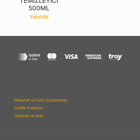
TEMİZLEYİCİ
500ML
Yakında
Mesafeli ve Satış Sözleşmesi
Gizlilik Politikası
Teslimat ve İade