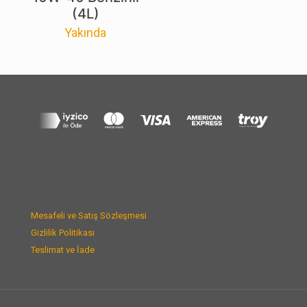
(4L)
Yakında
Mesafeli ve Satış Sözleşmesi
Gizlilik Politikası
Teslimat ve İade