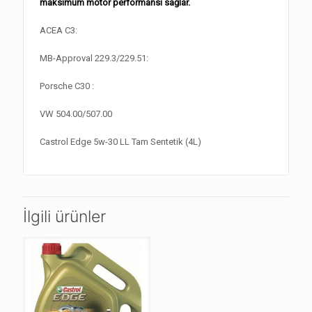
maksimum motor performansı sağlar.
ACEA C3:
MB-Approval 229.3/229.51:
Porsche C30 :
VW 504.00/507.00
Castrol Edge 5w-30 LL Tam Sentetik (4L)
İlgili ürünler