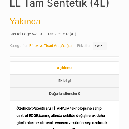
LL Tam Sentetik (4L)
Yakında
Castrol Edge 5w-30 LL Tam Sentetik (4L)
Kategoriler:
Binek ve Ticari Araç Yağları
Etiketler:
5W-30
Açıklama
Ek bilgi
Değerlendirmeler
0
Özellikler:Patentli sıvı TİTANYUM teknolojisine sahip
castrol EDGE,basınç altında şekilde değiştirerek daha
güçlü olur,metal metal temasını ve sürtünmeyi azaltarak