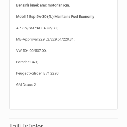
Benzinli binek araç motorları için.
Mobil 1 Esp 5w-30 (4L) Maintains Fuel Economy
API SN/SM *ACEA C2/C3 ;
MB-Approval 229.52/229.51/229.31 ;
VW 504.00/507.00 ;
Porsche C40 ;
Peugeot/citroen B71 2290
GM Dexos 2
İlgili ürünler