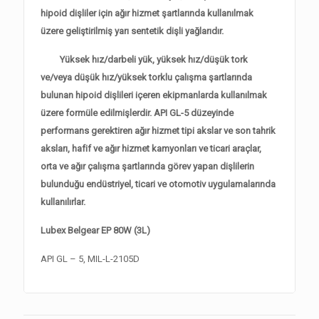
hipoid dişliler için ağır hizmet şartlarında kullanılmak
üzere geliştirilmiş yarı sentetik dişli yağlarıdır.
Yüksek hız/darbeli yük, yüksek hız/düşük tork
ve/veya düşük hız/yüksek torklu çalışma şartlarında
bulunan hipoid dişlileri içeren ekipmanlarda kullanılmak
üzere formüle edilmişlerdir. API GL-5 düzeyinde
performans gerektiren ağır hizmet tipi akslar ve son tahrik
aksları, hafif ve ağır hizmet kamyonları ve ticari araçlar,
orta ve ağır çalışma şartlarında görev yapan dişlilerin
bulunduğu endüstriyel, ticari ve otomotiv uygulamalarında
kullanılırlar.
Lubex Belgear EP 80W (3L)
API GL – 5, MIL-L-2105D