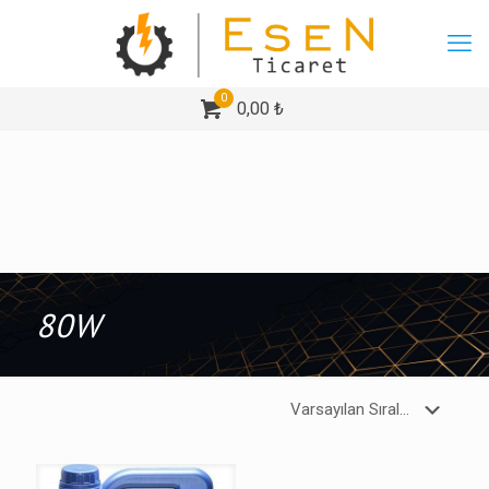
0
0,00 ₺
80W