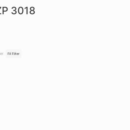
 ZP 3018
ler:
Fil Filter