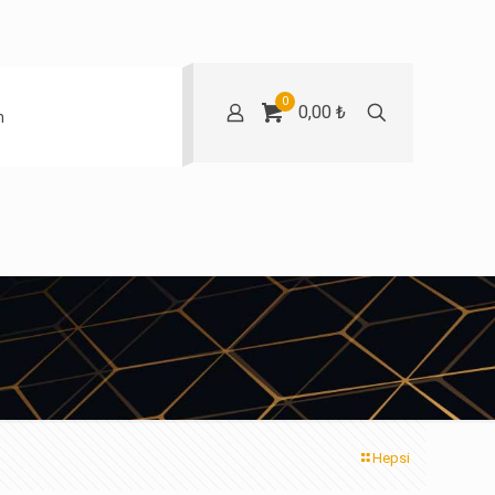
0
0,00 ₺
m
Hepsi