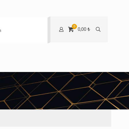
0
0,00 ₺
m