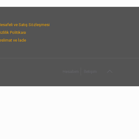
esafeli ve Satış Sözleşmesi
izlilik Politikası
eslimat ve İade
Hesabım
İletişim