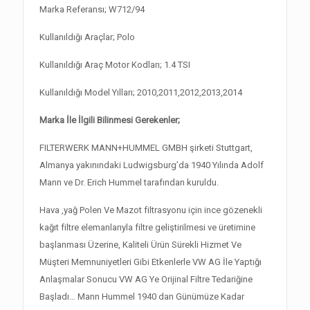
Marka Referansı; W712/94
Kullanıldığı Araçlar; Polo
Kullanıldığı Araç Motor Kodları; 1.4 TSI
Kullanıldığı Model Yılları; 2010,2011,2012,2013,2014
Marka İle İlgili Bilinmesi Gerekenler;
FILTERWERK MANN+HUMMEL GMBH şirketi Stuttgart,
Almanya yakınındaki Ludwigsburg’da 1940 Yılında Adolf
Mann ve Dr. Erich Hummel tarafından kuruldu.
Hava ,yağ Polen Ve Mazot filtrasyonu için ince gözenekli
kağıt filtre elemanlarıyla filtre geliştirilmesi ve üretimine
başlanması Üzerine, Kaliteli Ürün Sürekli Hizmet Ve
Müşteri Memnuniyetleri Gibi Etkenlerle VW AG İle Yaptığı
Anlaşmalar Sonucu VW AG Ye Orijinal Filtre Tedariğine
Başladı… Mann Hummel 1940 dan Günümüze Kadar