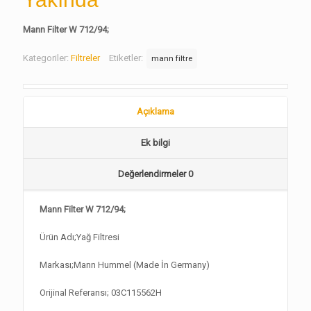
Mann Filter W 712/94;
Kategoriler:
Filtreler
Etiketler:
mann filtre
Açıklama
Ek bilgi
Değerlendirmeler
0
Mann Filter W 712/94;
Ürün Adı;Yağ Filtresi
Markası;Mann Hummel (Made İn Germany)
Orijinal Referansı; 03C115562H