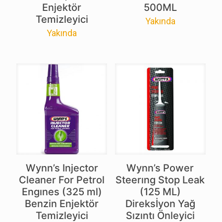
Enjektör
500ML
Temizleyici
Yakında
Yakında
Wynn’s Injector
Wynn’s Power
Cleaner For Petrol
Steerıng Stop Leak
Engınes (325 ml)
(125 ML)
Benzin Enjektör
Direksİyon Yağ
Temizleyici
Sızıntı Önleyici