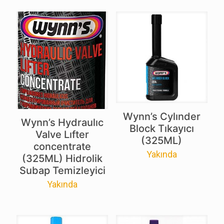
Wynn’s Cylınder
Wynn’s Hydraulıc
Block Tıkayıcı
Valve Lıfter
(325ML)
concentrate
Yakında
(325ML) Hidrolik
Subap Temizleyici
Yakında