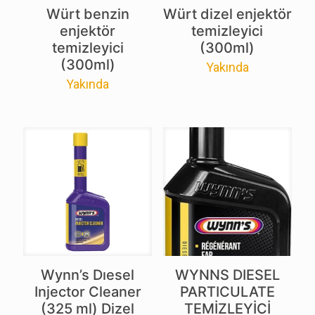
Würt benzin
Würt dizel enjektör
enjektör
temizleyici
temizleyici
(300ml)
(300ml)
Yakında
Yakında
Wynn’s Dıesel
WYNNS DIESEL
Injector Cleaner
PARTICULATE
(325 ml) Dizel
TEMİZLEYİCİ