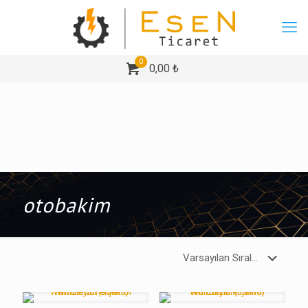
0
0,00 ₺
otobakim