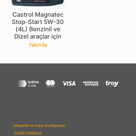
Castrol Magnatec
Stop-Start 5W-30
(4L) Benzinli ve
Dizel araçlar için
Yakında
Mesafeli ve Satış Sözleşmesi
Gizlilik Politikası