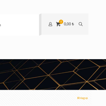
0
0,00 ₺
m
Hepsi