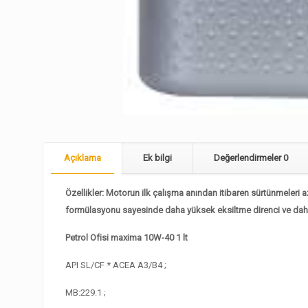
Açıklama
Ek bilgi
Değerlendirmeler
0
Özellikler: Motorun ilk çalışma anından itibaren sürtünmeleri 
formülasyonu sayesinde daha yüksek eksiltme direnci ve daha 
Petrol Ofisi maxima 10W-40 1 lt
API SL/CF * ACEA A3/B4 ;
MB:229.1 ;