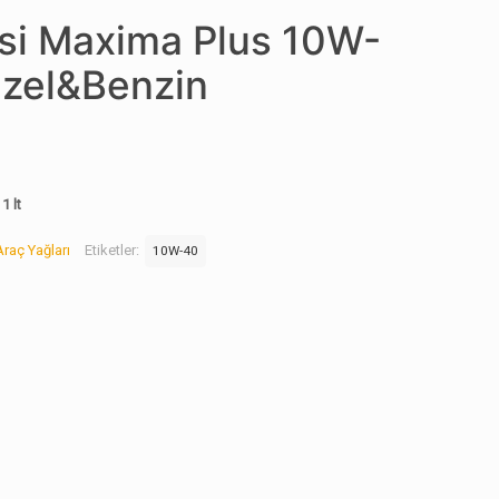
isi Maxima Plus 10W-
izel&Benzin
1 lt
Araç Yağları
Etiketler:
10W-40