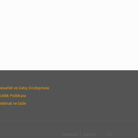
esafeli ve Satış Sözleşmesi
izlilik Politikası
eslimat ve İade
Hesabım
İletişim