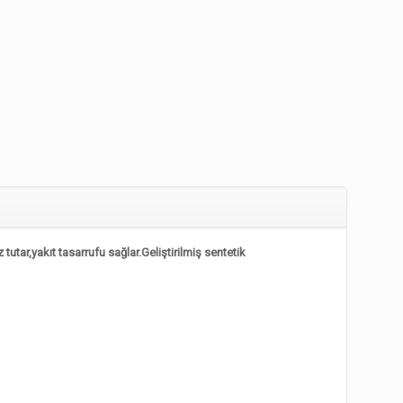
tar,yakıt tasarrufu sağlar.Geliştirilmiş sentetik