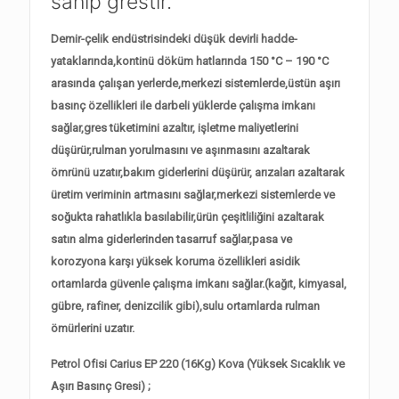
sahip grestir.
Demir-çelik endüstrisindeki düşük devirli hadde-
yataklarında,kontinü döküm hatlarında 150 °C – 190 °C
arasında çalışan yerlerde,merkezi sistemlerde,üstün aşırı
basınç özellikleri ile darbeli yüklerde çalışma imkanı
sağlar,gres tüketimini azaltır, işletme maliyetlerini
düşürür,rulman yorulmasını ve aşınmasını azaltarak
ömrünü uzatır,bakım giderlerini düşürür, arızaları azaltarak
üretim veriminin artmasını sağlar,merkezi sistemlerde ve
soğukta rahatlıkla basılabilir,ürün çeşitliliğini azaltarak
satın alma giderlerinden tasarruf sağlar,pasa ve
korozyona karşı yüksek koruma özellikleri asidik
ortamlarda güvenle çalışma imkanı sağlar.(kağıt, kimyasal,
gübre, rafiner, denizcilik gibi),sulu ortamlarda rulman
ömürlerini uzatır.
Petrol Ofisi Carius EP 220 (16Kg) Kova (Yüksek Sıcaklık ve
Aşırı Basınç Gresi) ;