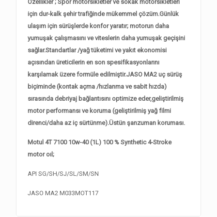
Özellikler ; Spor motorsikletler ve sokak motorsikletleri
için dur-kalk şehir trafiğinde mükemmel çözüm.Günlük
ulaşım için sürüşlerde konfor yaratır; motorun daha
yumuşak çalışmasını ve viteslerin daha yumuşak geçişini
sağlar.Standartlar /yağ tüketimi ve yakıt ekonomisi
açısından üreticilerin en son spesifikasyonlarını
karşılamak üzere formüle edilmiştir.JASO MA2 uç sürüş
biçiminde (kontak açma /hızlanma ve sabit hızda)
sırasında debriyaj bağlantısını optimize eder,geliştirilmiş
motor performansı ve koruma (geliştirilmiş yağ filmi
direnci/daha az iç sürtünme).Üstün şanzuman koruması.
Motul 4T 7100 10w-40 (1L) 100 % Synthetic 4-Stroke
motor oıl;
API SG/SH/SJ/SL/SM/SN
JASO MA2 M033MOT117