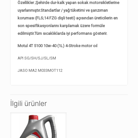
Özellikler ;Şehirde dur-kalk yapan sokak motorsikletlerine
uyarlanmıştır.Standartlar / yağ tüketimi ve şanzıman
koruması (FLS;14 FZG dişli testi) açısından üreticilerin en
son spesifikasyonlarını karşılamak üzere formüle
edilmiştir.Tüm sıcaklıklarda iyi performans gösterir.
Motul 4T 5100 10w-40 (1L) 4-Stroke motor oıl
API SG/SH/SJ/SL/SM
JASO MA2 M033MOT112
İlgili ürünler