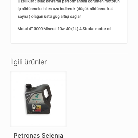
Özellikler : ıslak kavrama performansını korurken motorun
iç sürtünmelerini en aza indirerek (düşük sürtünme kat
sayısı ) olağan üstü güç artışı sağlar.
Motul 4T 3000 Mineral 10w-40 (1L) 4-Stroke motor oıl
İlgili ürünler
Petronas Selenıa