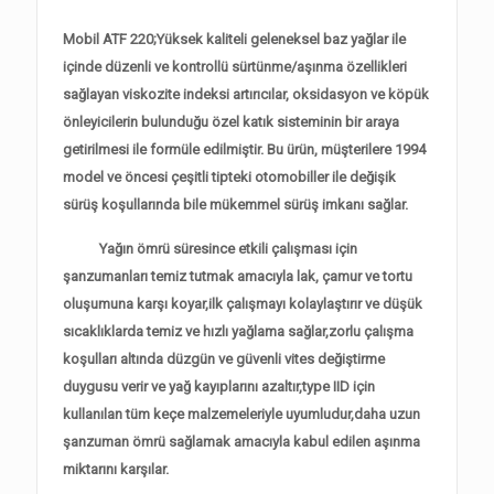
Mobil ATF 220;Yüksek kaliteli geleneksel baz yağlar ile
içinde düzenli ve kontrollü sürtünme/aşınma özellikleri
sağlayan viskozite indeksi artırıcılar, oksidasyon ve köpük
önleyicilerin bulunduğu özel katık sisteminin bir araya
getirilmesi ile formüle edilmiştir. Bu ürün, müşterilere 1994
model ve öncesi çeşitli tipteki otomobiller ile değişik
sürüş koşullarında bile mükemmel sürüş imkanı sağlar.
Yağın ömrü süresince etkili çalışması için
şanzumanları temiz tutmak amacıyla lak, çamur ve tortu
oluşumuna karşı koyar,
ilk çalışmayı kolaylaştırır ve düşük
sıcaklıklarda temiz ve hızlı yağlama sağlar,z
orlu çalışma
koşulları altında düzgün ve güvenli vites değiştirme
duygusu verir ve yağ kayıplarını azaltır,t
ype IID için
kullanılan tüm keçe malzemeleriyle uyumludur,
daha uzun
şanzuman ömrü sağlamak amacıyla kabul edilen aşınma
miktarını karşılar.