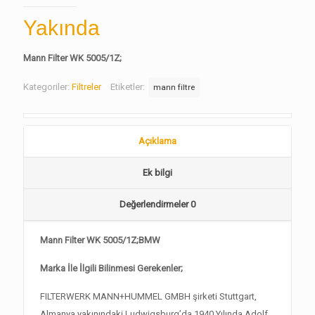
Yakında
Mann Filter WK 5005/1Z;
Kategoriler:
Filtreler
Etiketler:
mann filtre
Açıklama
Ek bilgi
Değerlendirmeler
0
Mann Filter WK 5005/1Z;BMW
Marka İle İlgili Bilinmesi Gerekenler;
FILTERWERK MANN+HUMMEL GMBH şirketi Stuttgart,
Almanya yakınındaki Ludwigsburg’da 1940 Yılında Adolf